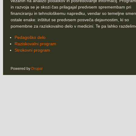
vezanih na analizo podatkov in posredovanje informacij. Program
in razvoja se je skozi čas prilagajal predvsem spremembam pri
financiranju in tehnološkemu napredku, vendar so temeljne smer
ostale enake: inštitut se predvsem posveča dejavnostim, ki so
pomembne za raziskovalno delo v medicini. Te pa lahko razdelim
Pedagoško delo
Raziskovalni program
Strokovni program
Powered by
Drupal