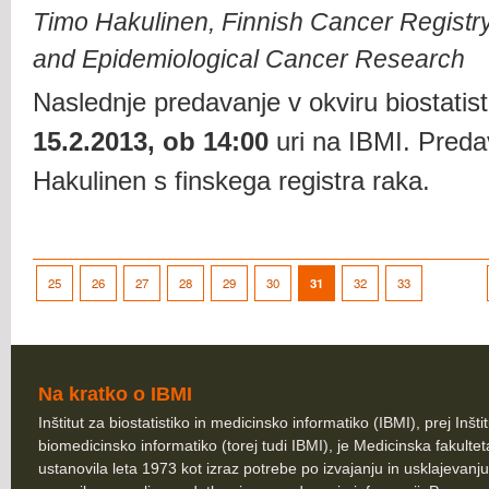
Timo Hakulinen, Finnish Cancer Registry - 
and Epidemiological Cancer Research
Naslednje predavanje v okviru biostatis
15.2.2013, ob 14:00
uri na IBMI. Preda
Hakulinen s finskega registra raka.
25
26
27
28
29
30
31
32
33
Na kratko o IBMI
Inštitut za biostatistiko in medicinsko informatiko (IBMI), prej Inšti
biomedicinsko informatiko (torej tudi IBMI), je Medicinska fakultet
ustanovila leta 1973 kot izraz potrebe po izvajanju in usklajevanju