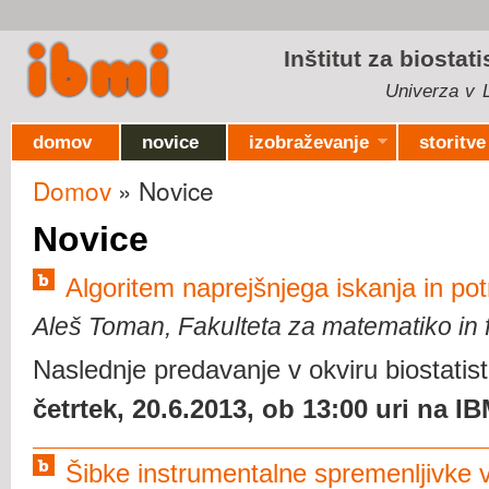
Ski
mai
Inštitut za biostat
con
Univerza v L
domov
novice
izobraževanje
storitve
Domov
» Novice
Nahajate se tukaj
Novice
Algoritem naprejšnjega iskanja in pot
Aleš Toman, Fakulteta za matematiko in f
Naslednje predavanje v okviru biostatis
četrtek, 20.6.2013, ob 13:00 uri na IB
Šibke instrumentalne spremenljivke v