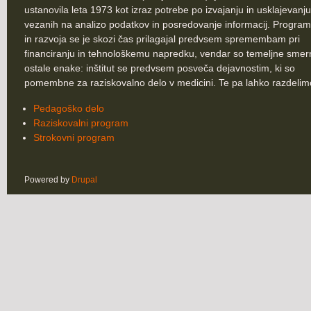
ustanovila leta 1973 kot izraz potrebe po izvajanju in usklajevanju
vezanih na analizo podatkov in posredovanje informacij. Program
in razvoja se je skozi čas prilagajal predvsem spremembam pri
financiranju in tehnološkemu napredku, vendar so temeljne smer
ostale enake: inštitut se predvsem posveča dejavnostim, ki so
pomembne za raziskovalno delo v medicini. Te pa lahko razdelim
Pedagoško delo
Raziskovalni program
Strokovni program
Powered by
Drupal