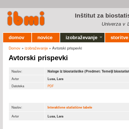
Ski
mai
Inštitut za biostat
con
Univerza v L
domov
novice
izobraževanje
storitve
Domov
»
izobraževanje
» Avtorski prispevki
Nahajate se tukaj
Avtorski prispevki
Naloge iz biostatistike (Predmet: Temelji biostatis
Naslov:
Avtor
Lusa, Lara
Datoteka
PDF
Naslov:
Interaktivne statistične tabele
Avtor
Lusa, Lara