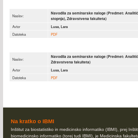
Navodila za seminarske naloge (Predmet: Analitičn
Naslov:
stopnja), Zdravstvena fakulteta)
Avtor
Lusa, Lara
Datoteka
PDF
Navodila za seminarske naloge
(Predmet: Analitič
Naslov:
Zdravstvena fakulteta)
Avtor
Lusa, Lara
Datoteka
PDF
Na kratko o IBMI
Inštitut za biostatistiko in medicinsko informatiko (IBMI), prej Inšti
biomedicinsko informatiko (torej tudi IBMI), je Medicinska fakultet