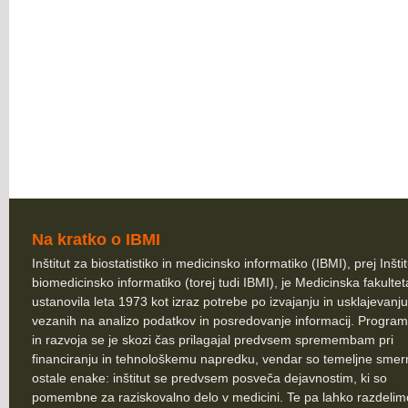
Na kratko o IBMI
Inštitut za biostatistiko in medicinsko informatiko (IBMI), prej Inšti
biomedicinsko informatiko (torej tudi IBMI), je Medicinska fakultet
ustanovila leta 1973 kot izraz potrebe po izvajanju in usklajevanju
vezanih na analizo podatkov in posredovanje informacij. Program
in razvoja se je skozi čas prilagajal predvsem spremembam pri
financiranju in tehnološkemu napredku, vendar so temeljne smer
ostale enake: inštitut se predvsem posveča dejavnostim, ki so
pomembne za raziskovalno delo v medicini. Te pa lahko razdelim