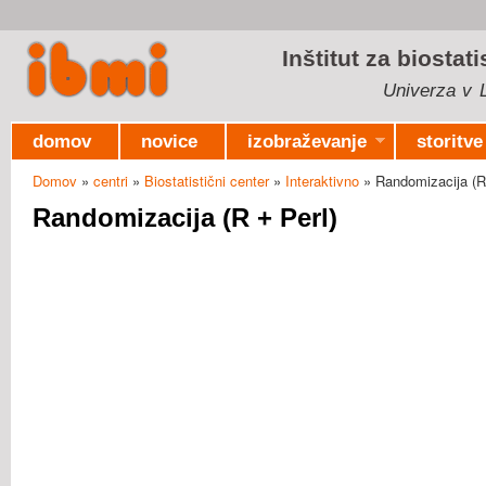
Ski
mai
Inštitut za biostat
con
Univerza v L
domov
novice
izobraževanje
storitve
Domov
»
centri
»
Biostatistični center
»
Interaktivno
» Randomizacija (R 
Nahajate se tukaj
Randomizacija (R + Perl)