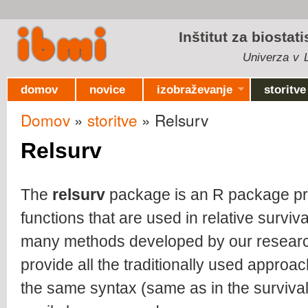
Ski
mai
Inštitut za biostat
con
Univerza v L
domov
novice
izobraževanje
storitve
Domov
»
storitve
» Relsurv
Nahajate se tukaj
Relsurv
The
relsurv
package is an R package pro
functions that are used in relative surviva
many methods developed by our research 
provide all the traditionally used approa
the same syntax (same as in the surviva