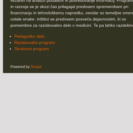
vezanih na analizo podatkov in posredovanje informacij. Program
in razvoja se je skozi čas prilagajal predvsem spremembam pri
financiranju in tehnološkemu napredku, vendar so temeljne smer
ostale enake: inštitut se predvsem posveča dejavnostim, ki so
pomembne za raziskovalno delo v medicini. Te pa lahko razdelim
Pedagoško delo
Raziskovalni program
Strokovni program
Powered by
Drupal