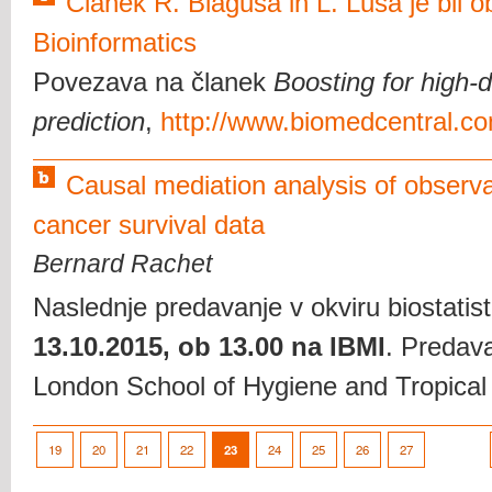
Članek R. Blagusa in L. Lusa je bil o
Bioinformatics
Povezava na članek
Boosting for high-
prediction
,
http://www.biomedcentral.c
Causal mediation analysis of observa
cancer survival data
Bernard Rachet
Naslednje predavanje v okviru biostatis
13.10.2015, ob 13.00 na IBMI
. Predav
London School of Hygiene and Tropical
19
20
21
22
23
24
25
26
27