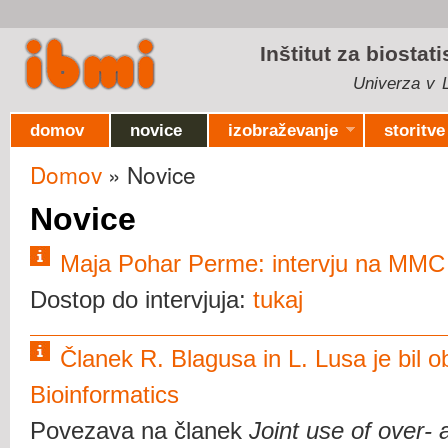
Ski
mai
Inštitut za biostat
con
Univerza v L
domov
novice
izobraževanje
storitve
Domov
» Novice
Nahajate se tukaj
Novice
Maja Pohar Perme: intervju na MMC o
Dostop do intervjuja:
tukaj
Članek R. Blagusa in L. Lusa je bil o
Bioinformatics
Povezava na članek
Joint use of over-