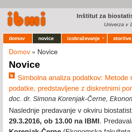
Ski
mai
Inštitut za biostat
con
Univerza v L
domov
novice
izobraževanje
storitve
Domov
» Novice
Nahajate se tukaj
Novice
Simbolna analiza podatkov: Metode r
podatke, predstavljene z diskretnimi po
doc. dr. Simona Korenjak-Černe, Ekonom
Naslednje predavanje v okviru biostatis
29.3.2016, ob 13.00 na IBMI
. Predava
Korenjak-Černe
(Ekonomska fakulteta,