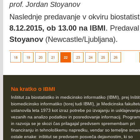
prof. Jordan Stoyanov
Naslednje predavanje v okviru biostatis
8.12.2015, ob 13.00 na IBMI
. Predava
Stoyanov
(Newcastle/Ljubljana).
18
19
20
21
22
23
24
25
26
Na kratko o IBMI
Inštitut za biostatistiko in medicinsko informatiko (IBMI), prej Inšti
biomedicinsko informatiko (torej tudi IBMI), je Medicinska fakultet
ustanovila leta 1973 kot izraz potrebe po izvajanju in usklajevanju
vezanih na analizo podatkov in posredovanje informacij. Program
in razvoja se je skozi čas prilagajal predvsem spremembam pri
financiranju in tehnološkemu napredku, vendar so temeljne smer
ostale enake: inštitut se predvsem posveča dejavnostim, ki so