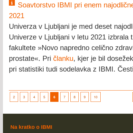
Soavtorstvo IBMI pri enem najodličn
2021
Univerza v Ljubljani je med deset najod
Univerze v Ljubljani v letu 2021 izbrala
fakultete »Novo napredno celično zdravi
prostate«. Pri
članku
, kjer je bil doseže
pri statistiki tudi sodelavka z IBMI. Čes
2
3
4
5
6
7
8
9
10
Na kratko o IBMI