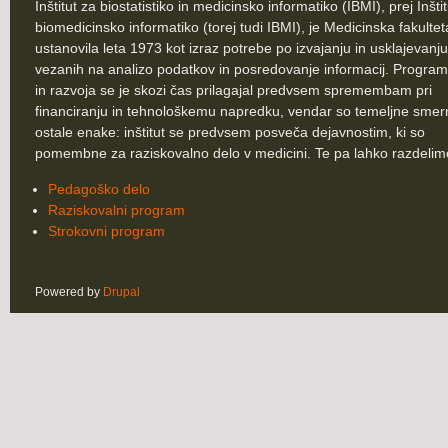
Inštitut za biostatistiko in medicinsko informatiko (IBMI), prej Inšti
biomedicinsko informatiko (torej tudi IBMI), je Medicinska fakultet
ustanovila leta 1973 kot izraz potrebe po izvajanju in usklajevanju
vezanih na analizo podatkov in posredovanje informacij. Program
in razvoja se je skozi čas prilagajal predvsem spremembam pri
financiranju in tehnološkemu napredku, vendar so temeljne smer
ostale enake: inštitut se predvsem posveča dejavnostim, ki so
pomembne za raziskovalno delo v medicini. Te pa lahko razdelim
Pedagoško delo
Raziskovalni program
Strokovni program
Powered by
Drupal