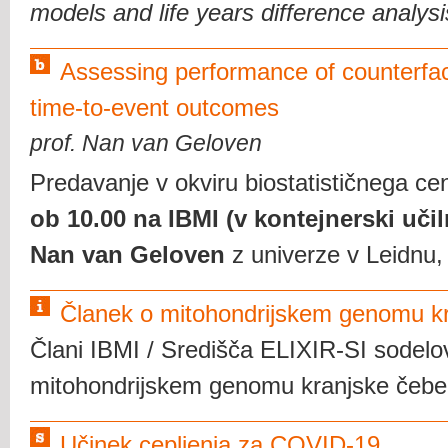
models and life years difference analysi
Assessing performance of counterfac
time-to-event outcomes
prof. Nan van Geloven
Predavanje v okviru biostatističnega ce
ob 10.00
na IBMI (v kontejnerski učiln
Nan van Geloven
z univerze v Leidnu
Članek o mitohondrijskem genomu kr
Člani IBMI / Središča ELIXIR-SI sodelova
mitohondrijskem genomu kranjske čebe
Učinek cepljenja za COVID-19