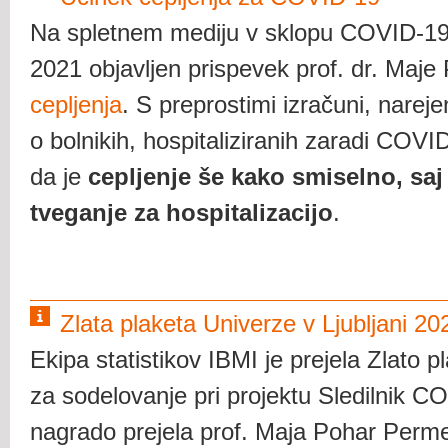
Na spletnem mediju v sklopu COVID-19 Sl
2021 objavljen prispevek prof. dr. Maj
cepljenja
. S preprostimi izračuni
, nareje
o bolnikih, hospitaliziranih zaradi COVI
da je
cepljenje še kako smiselno, saj
tveganje za hospitalizacijo
.
Zlata plaketa Univerze v Ljubljani 20
Ekipa statistikov IBMI je prejela Zlato p
za sodelovanje pri projektu Sledilnik C
nagrado prejela prof. Maja Pohar Perme