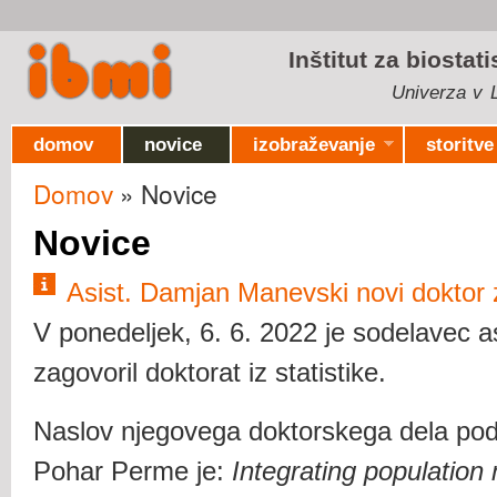
Ski
mai
Inštitut za biostat
con
Univerza v L
domov
novice
izobraževanje
storitve
Domov
» Novice
Nahajate se tukaj
Novice
Asist. Damjan Manevski novi doktor 
V ponedeljek, 6. 6. 2022 je sodelavec 
zagovoril doktorat iz statistike.
Naslov njegovega doktorskega dela po
Pohar Perme je:
Integrating population m