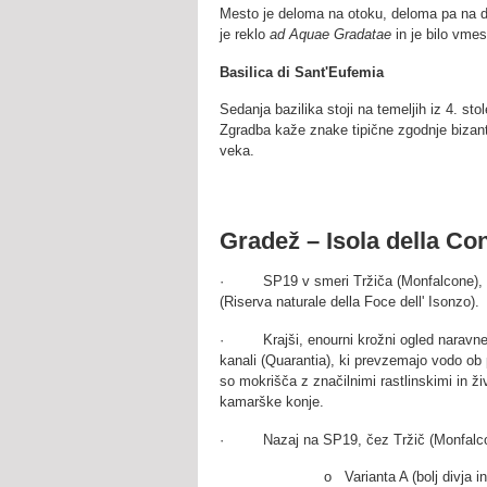
Mesto je deloma na otoku, deloma pa na d
je reklo
ad Aquae Gradatae
in je bilo vmes
Basilica di Sant'Eufemia
Sedanja bazilika stoji na temeljih iz 4. sto
Zgradba kaže znake tipične zgodnje bizant
veka.
Gradež – Isola della Co
· SP19 v smeri Tržiča (Monfalcone), do
(Riserva naturale della Foce dell' Isonzo).
· Krajši, enourni krožni ogled naravneg
kanali (Quarantia), ki prevzemajo vodo ob
so mokrišča z značilnimi rastlinskimi in živ
kamarške konje.
· Nazaj na SP19, čez Tržič (Monfalcone)
o Varianta A (bolj divja 