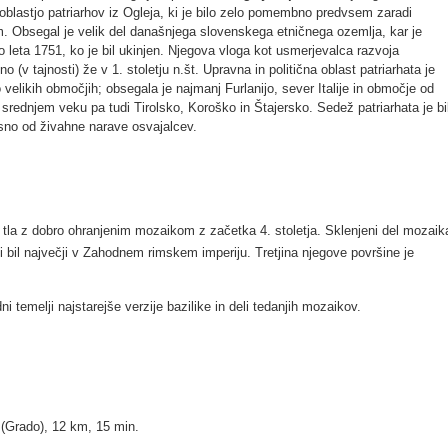
blastjo patriarhov iz Ogleja, ki je bilo zelo pomembno predvsem zaradi
. Obsegal je velik del današnjega slovenskega etničnega ozemlja, kar je
leta 1751, ko je bil ukinjen. Njegova vloga kot usmerjevalca razvoja
tno (v tajnosti) že v 1. stoletju n.št. Upravna in politična oblast patriarhata je
o velikih območjih; obsegala je najmanj Furlanijo, sever Italije in območje od
srednjem veku pa tudi Tirolsko, Koroško in Štajersko. Sedež patriarhata je bi
sno od živahne narave osvajalcev.
 tla z dobro ohranjenim mozaikom z začetka 4. stoletja. Sklenjeni del mozaik
i bil največji v Zahodnem rimskem imperiju. Tretjina njegove površine je
dni temelji najstarejše verzije bazilike in deli tedanjih mozaikov.
 (Grado), 12 km, 15 min.