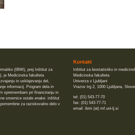
Kontakt
rmatiko (IBMI), prej Inštitut za
Inštitut za biostatistiko in medicin
), je Medicinska fakulteta
Medicinska fakulteta
izvajanju in usklajevanju del,
Univerza v Ljubljani
nje informacij. Program dela in
Vrazov trg 2, 1000 Ljubljana, Slove
sem spremembam pri financiranju in
tel: (01) 543-77-70
e smernice ostale enake: inštitut
fax: (01) 543-77-71
 pomembne za raziskovalno delo v
email: ibmi (at) mf.uni-lj.si