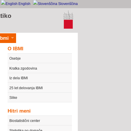
English
Slovenščina
tiko
ibmi
O IBMI
Osebje
Kratka zgodovina
Iz dela IBMI
25 let delovanja IBMI
Slike
Hitri meni
Biostatistični center
Statistika po domače