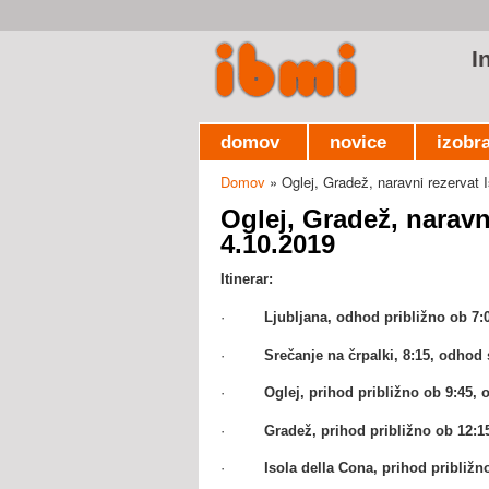
I
domov
novice
izobr
Domov
» Oglej, Gradež, naravni rezervat I
Nahajate se tukaj
Oglej, Gradež, naravni
4.10.2019
Itinerar:
·
Ljubljana, odhod približno ob 7:
·
Srečanje na črpalki, 8:15, odhod 
·
Oglej, prihod približno ob 9:45, 
·
Gradež, prihod približno ob 12:15
·
Isola della Cona, prihod približ