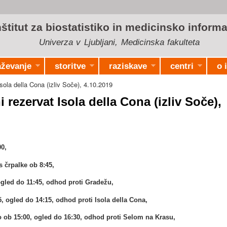
Skip to
main
nštitut za biostatistiko in medicinsko informa
content
Univerza v Ljubljani, Medicinska fakulteta
aževanje
storitve
raziskave
centri
o 
sola della Cona (izliv Soče), 4.10.2019
 rezervat Isola della Cona (izliv Soče),
00,
s črpalke ob 8:45,
ogled do 11:45, odhod proti Gradežu,
, ogled do 14:15, odhod proti Isola della Cona,
no ob 15:00, ogled do 16:30, odhod proti Selom na Krasu,