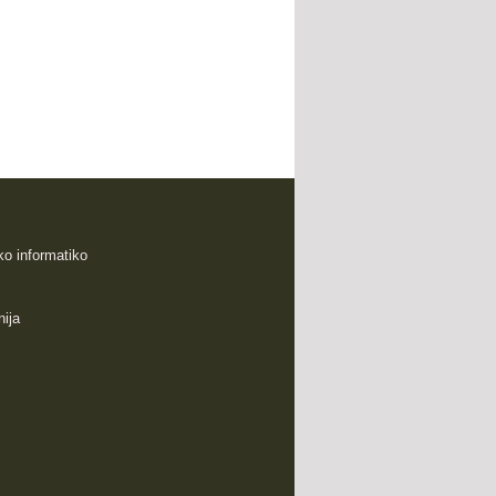
sko informatiko
nija