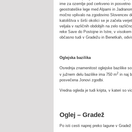
ime za ozemlje pod cerkveno in posvetno o
geostrateške lege med Alpami in Jadranom
močno vplivalo na zgodovino Slovencev do 
katolištva v širši okolici se je začela verje
veljala v različnih obdobjih na zelo različn
reke Save do Postojne in Istre, v visokem 
občasno tudi v Gradežu in Benetkah, odvi
Oglejska bazilika
Osrednja znamenitost oglejske bazilike so
2
v južnem delu bazilike ima 750 m
in naj b
posvečena Jonovi zgodbi.
Vredna ogleda je tudi kripta, v kateri so vi
Oglej – Gradež
Po isti cesti naprej preko lagune v Gradež