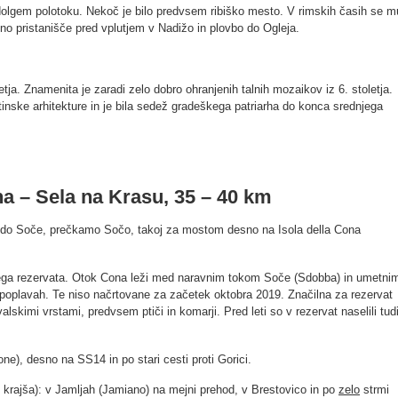
olgem polotoku. Nekoč je bilo predvsem ribiško mesto. V rimskih časih se m
no pristanišče pred vplutjem v Nadižo in plovbo do Ogleja.
letja. Znamenita je zaradi zelo dobro ohranjenih talnih mozaikov iz 6. stoletja.
inske arhitekture in je bila sedež gradeškega patriarha do konca srednjega
na – Sela na Krasu, 35 – 40 km
 Soče, prečkamo Sočo, takoj za mostom desno na Isola della Cona
a rezervata. Otok Cona leži med naravnim tokom Soče (Sdobba) in umetnim
 poplavah. Te niso načrtovane za začetek oktobra 2019. Značilna za rezervat
alskimi vrstami, predvsem ptiči in komarji. Pred leti so v rezervat naselili tud
, desno na SS14 in po stari cesti proti Gorici.
in krajša): v Jamljah (Jamiano) na mejni prehod, v Brestovico in po
zelo
strmi