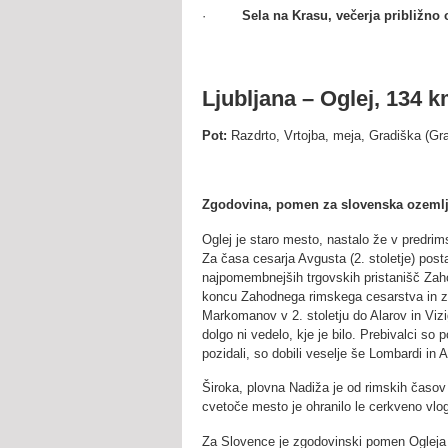
·
Sela na Krasu, večerja približno 
Ljubljana – Oglej, 134 k
Pot:
Razdrto, Vrtojba, meja, Gradiška (Grad
Zgodovina, pomen za slovenska ozeml
Oglej je staro mesto, nastalo že v predrim
Za časa cesarja Avgusta (2. stoletje) post
najpomembnejših trgovskih pristanišč Zah
koncu Zahodnega rimskega cesarstva in z
Markomanov v 2. stoletju do Alarov in Vizig
dolgo ni vedelo, kje je bilo. Prebivalci s
pozidali, so dobili veselje še Lombardi in Av
Široka, plovna Nadiža je od rimskih časov k
cvetoče mesto je ohranilo le cerkveno vlo
Za Slovence je zgodovinski pomen Ogleja 