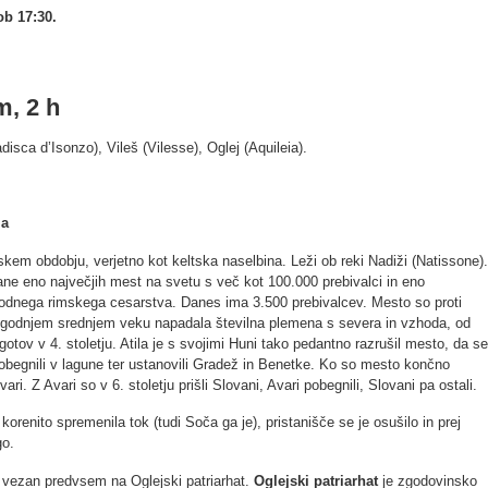
ob 17:30.
m, 2 h
isca d’Isonzo), Vileš (Vilesse), Oglej (Aquileia).
ja
skem obdobju, verjetno kot keltska naselbina. Leži ob reki Nadiži (Natissone).
ane eno največjih mest na svetu s več kot 100.000 prebivalci in eno
odnega rimskega cesarstva. Danes ima 3.500 prebivalcev. Mesto so proti
godnjem srednjem veku napadala številna plemena s severa in vzhoda, od
otov v 4. stoletju. Atila je s svojimi Huni tako pedantno razrušil mesto, da se
o pobegnili v lagune ter ustanovili Gradež in Benetke. Ko so mesto končno
ari. Z Avari so v 6. stoletju prišli Slovani, Avari pobegnili, Slovani pa ostali.
orenito spremenila tok (tudi Soča ga je), pristanišče se je osušilo in prej
go.
vezan predvsem na Oglejski patriarhat.
Oglejski patriarhat
je zgodovinsko