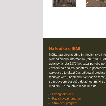
Na kratko o IBMI
Inštitut za biostatistiko in medicinsko info
biomedicinsko informatiko (torej tudi IBMI
ustanovila leta 1973 kot izraz potrebe po 
vezanih na analizo podatkov in posredova
razvoja se je skozi čas prilagajal predv
tehnološkemu napredku, vendar so temeljn
se predvsem posveča dejavnostim, ki so
medicini. Te pa lahko razdelimo na:
Pedagoško delo
Raziskovalni program
Strokovni program