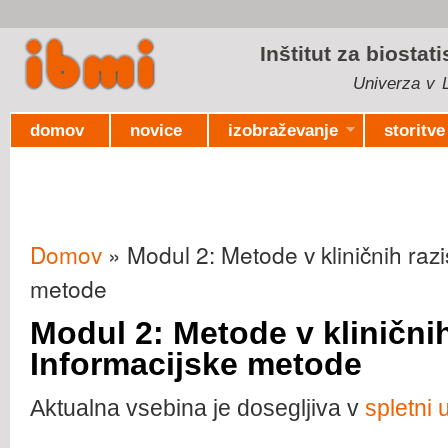
Ski
mai
Inštitut za biostat
con
Univerza v L
domov
novice
izobraževanje
storitve
Domov
» Modul 2: Metode v kliničnih razi
Nahajate se tukaj
metode
Modul 2: Metode v kliničnih
Informacijske metode
Aktualna vsebina je dosegljiva v
spletni u