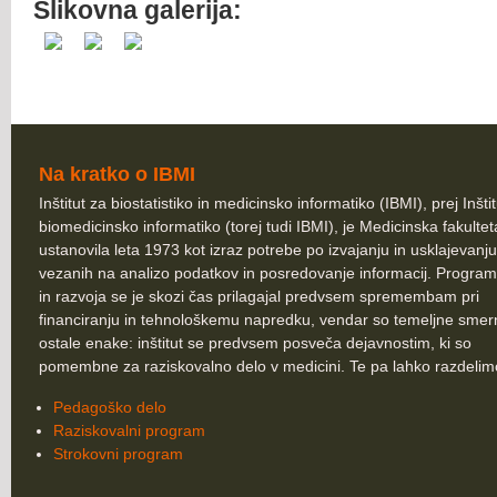
Slikovna galerija:
Na kratko o IBMI
Inštitut za biostatistiko in medicinsko informatiko (IBMI), prej Inšti
biomedicinsko informatiko (torej tudi IBMI), je Medicinska fakultet
ustanovila leta 1973 kot izraz potrebe po izvajanju in usklajevanju
vezanih na analizo podatkov in posredovanje informacij. Program
in razvoja se je skozi čas prilagajal predvsem spremembam pri
financiranju in tehnološkemu napredku, vendar so temeljne smer
ostale enake: inštitut se predvsem posveča dejavnostim, ki so
pomembne za raziskovalno delo v medicini. Te pa lahko razdelim
Pedagoško delo
Raziskovalni program
Strokovni program