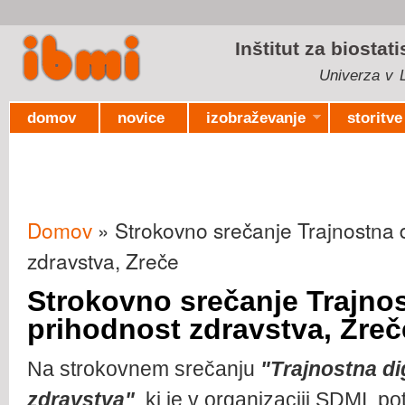
Ski
mai
Inštitut za biostat
con
Univerza v L
domov
novice
izobraževanje
storitve
Domov
» Strokovno srečanje Trajnostna d
Nahajate se tukaj
zdravstva, Zreče
Strokovno srečanje Trajnos
prihodnost zdravstva, Zreč
Na strokovnem srečanju
"Trajnostna di
zdravstva"
, ki je v organizaciji SDMI, p