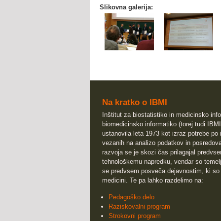
Slikovna galerija:
Na kratko o IBMI
Inštitut za biostatistiko in medicinsko info
biomedicinsko informatiko (torej tudi IBMI
ustanovila leta 1973 kot izraz potrebe po 
vezanih na analizo podatkov in posredova
razvoja se je skozi čas prilagajal predv
tehnološkemu napredku, vendar so temeljn
se predvsem posveča dejavnostim, ki so
medicini. Te pa lahko razdelimo na:
Pedagoško delo
Raziskovalni program
Strokovni program