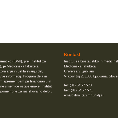
Kontakt
rmatiko (IBMI), prej Inštitut za
Inštitut za biostatistiko in medicin
), je Medicinska fakulteta
Medicinska fakulteta
izvajanju in usklajevanju del,
Univerza v Ljubljani
nje informacij. Program dela in
Vrazov trg 2, 1000 Ljubljana, Slove
sem spremembam pri financiranju in
tel: (01) 543-77-70
e smernice ostale enake: inštitut
fax: (01) 543-77-71
 pomembne za raziskovalno delo v
email: ibmi (at) mf.uni-lj.si