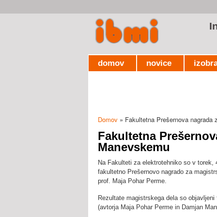
I
domov
novice
izobr
Domov
» Fakultetna Prešernova nagrada
Nahajate se tukaj
Fakultetna Prešernov
Manevskemu
Na Fakulteti za elektrotehniko so v tore
fakultetno Prešernovo nagrado za magistrsk
prof. Maja Pohar Perme.
Rezultate magistrskega dela so objavljen
(avtorja Maja Pohar Perme in Damjan Man