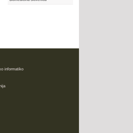
sko informatiko
nija