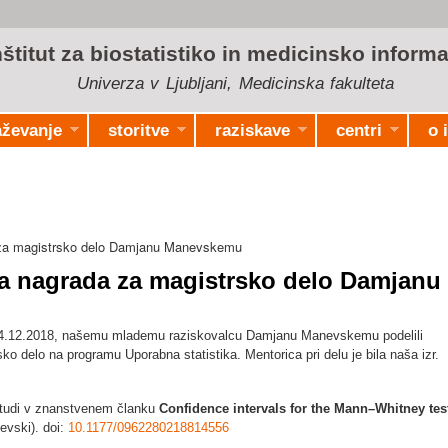
Skip to
main
nštitut za biostatistiko in medicinsko informa
content
Univerza v Ljubljani, Medicinska fakulteta
aževanje
storitve
raziskave
centri
o 
 za magistrsko delo Damjanu Manevskemu
a nagrada za magistrsko delo Damjanu
k, 4.12.2018, našemu mlademu raziskovalcu Damjanu Manevskemu podelili
o delo na programu Uporabna statistika. Mentorica pri delu je bila naša izr.
i tudi v znanstvenem članku
Confidence intervals for the Mann–Whitney tes
evski). doi:
10.1177/0962280218814556