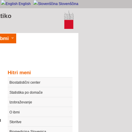
English
Slovenščina
tiko
ibmi
Hitri meni
Biostatistični center
Statistika po domače
Izobraževanje
O ibmi
t
Storitve
Biomedicina Slovenica