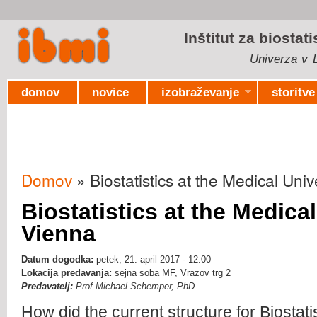
Ski
mai
Inštitut za biostat
con
Univerza v L
domov
novice
izobraževanje
storitve
Domov
» Biostatistics at the Medical Univ
Nahajate se tukaj
Biostatistics at the Medical
Vienna
Datum dogodka:
petek, 21. april 2017 - 12:00
Lokacija predavanja:
sejna soba MF, Vrazov trg 2
Predavatelj:
Prof Michael Schemper, PhD
How did the current structure for Biostati