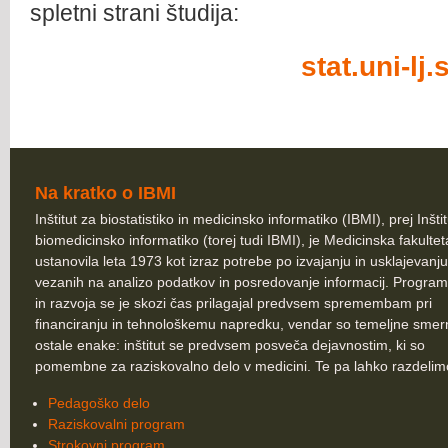
spletni strani študija:
stat.uni-lj.s
Na kratko o IBMI
Inštitut za biostatistiko in medicinsko informatiko (IBMI), prej Inšti
biomedicinsko informatiko (torej tudi IBMI), je Medicinska fakultet
ustanovila leta 1973 kot izraz potrebe po izvajanju in usklajevanju
vezanih na analizo podatkov in posredovanje informacij. Program
in razvoja se je skozi čas prilagajal predvsem spremembam pri
financiranju in tehnološkemu napredku, vendar so temeljne smer
ostale enake: inštitut se predvsem posveča dejavnostim, ki so
pomembne za raziskovalno delo v medicini. Te pa lahko razdelim
Pedagoško delo
Raziskovalni program
Strokovni program