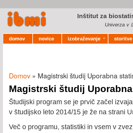
Ski
mai
Inštitut za biostat
con
Univerza v L
domov
novice
izobraževanje
storitve
Domov
» Magistrski študij Uporabna stati
Nahajate se tukaj
Magistrski študij Uporabna 
Študijski program se je prvič začel izvaja
v študijsko leto 2014/15 je že na strani U
Več o programu, statistiki in vsem v zvez