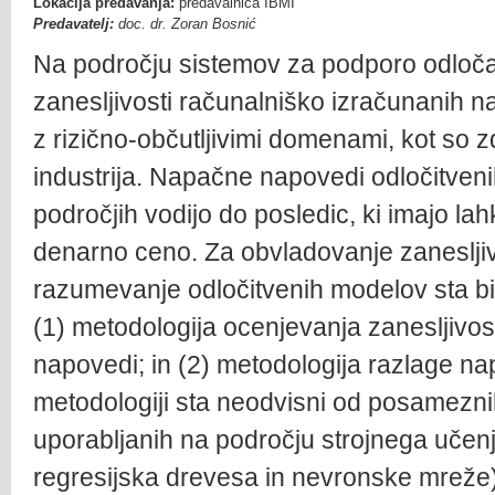
Lokacija predavanja:
predavalnica IBMI
Predavatelj:
doc. dr. Zoran Bosnić
Na področju sistemov za podporo odloča
zanesljivosti računalniško izračunanih 
z rizično-občutljivimi domenami, kot so z
industrija. Napačne napovedi odločitven
področjih vodijo do posledic, ki imajo la
denarno ceno. Za obvladovanje zanesljiv
razumevanje odločitvenih modelov sta bili
(1) metodologija ocenjevanja zanesljivos
napovedi; in (2) metodologija razlage n
metodologiji sta neodvisni od posamezni
uporabljanih na področju strojnega učenja
regresijska drevesa in nevronske mreže