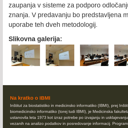
zaupanja v sisteme za podporo odločanj
znanja. V predavanju bo predstavljena m
uporabe teh dveh metodologij.
Slikovna galerija:
Na kratko o IBMI
Inštitut za biostatistiko in medicinsko informatiko (IBMI), prej Inšti
biomedicinsko informatiko (torej tudi IBMI), je Medicinska fakultet
ustanovila leta 1973 kot izraz potrebe po izvajanju in usklajevanju
vezanih na analizo podatkov in posredovanje informacij. Program