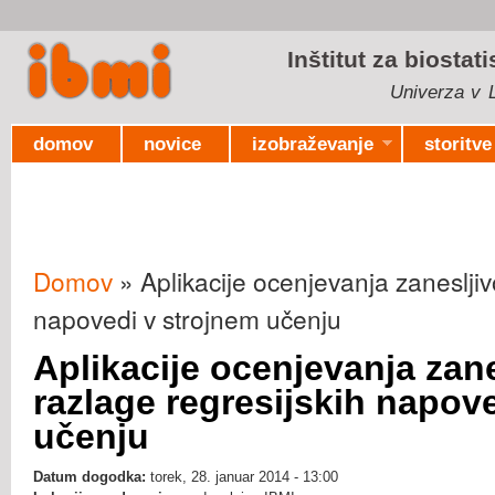
Ski
mai
Inštitut za biostat
con
Univerza v L
domov
novice
izobraževanje
storitve
Domov
» Aplikacije ocenjevanja zanesljivo
Nahajate se tukaj
napovedi v strojnem učenju
Aplikacije ocenjevanja zane
razlage regresijskih napov
učenju
Datum dogodka:
torek, 28. januar 2014 - 13:00