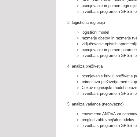
ocenjevanje in pomen regresijs
izvedba s programom SPSS fo
logistična regresija
logistični model
razmerje obetov in razmerje tv
vključevanje opisnih spremenlji
ocenjevanje in pomen paramet
izvedba s programom SPSS fo
analiza preživetja
ocenjevanje krivulj preživetja 
primerjava preživetja med skup
Coxov regresijski model soraz
izvedba s programom SPSS fo
analiza variance (neobvezno)
enosmerna ANOVA za neponovl
pregled zahtevnejših modelov
izvedba s programom SPSS fo