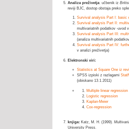
Analiza preživetja
: učbenik iz
Britis
reviji BJC, dostop obstaja preko sple
Survival analysis Part I: basic
Survival analysis Part II: mult
multivariatnih podatkov -uvod 
Survival analysis Part III: mul
(analiza multivariatnih podatkov
Survival analysis Part IV: furt
v analizi preživetja)
Elektronski viri:
Statistics at Square One iz rev
SPSS izpiski z razlagami
Stat
(obiskano 13.1.2011)
Multiple linear regression
Logistic regression
Kaplan-Meier
Cox-regression
knjiga:
Katz, M. H. (1999).
Multivari
University Press.