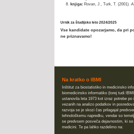
knjiga:
Rovan, J., Turk, T. (2001).
A
Urnik za študijsko leto 2024/2025
Vse kandidate opozarjamo, da pri pod
ne priznavamo!
Na kratko o IBMI
Inštitut za biostatistiko in medicinsko info
biomedicinsko informatiko (torej tudi IBMI
ustanovila leta 1973 kot izraz potrebe po 
vezanih na analizo podatkov in posredova
razvoja se je skozi čas prilagajal predv
tehnološkemu napredku, vendar so temeljn
se predvsem posveča dejavnostim, ki so
medicini. Te pa lahko razdelimo na: