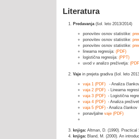
Literatura
Predavanja
(šol. leto 2013/2014)
ponovitev osnov statistike:
pre
ponovitev osnov statistike:
pre
ponovitev osnov statistike:
pre
linearna regresija:
(PDF)
logistična regresija:
(PPT)
uvod v analizo preživetja:
(PDF
Vaje
in prejeta gradiva (šol. leto 201
vaja 1 (PDF)
- Analiza člankov
vaja 2 (PDF)
- Linearna regresi
vaja 3 (PDF)
- Logistična regre
vaja 4 (PDF)
- Analiza preživet
vaja 5 (PDF)
- Analiza člankov (
ponavljalne
vaje (PDF)
knjiga:
Altman, D. (1990). Practical
knjiga:
Bland, M. (2000). An introduc