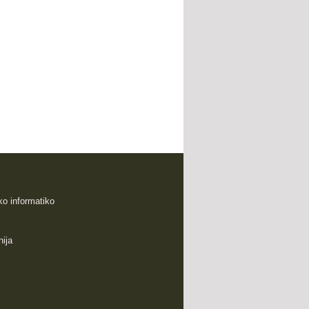
sko informatiko
nija