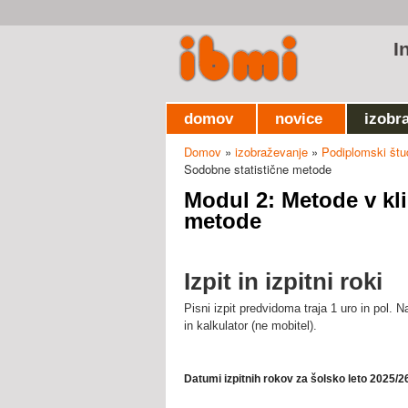
I
domov
novice
izobr
Domov
»
izobraževanje
»
Podiplomski štud
Nahajate se tukaj
Sodobne statistične metode
Modul 2: Metode v kli
metode
Izpit in izpitni roki
Pisni izpit predvidoma traja 1 uro in pol. N
in kalkulator (ne mobitel).
Datumi izpitnih rokov za šolsko leto 2025/2