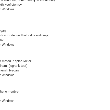
kih koeficientov
r Windows
eganj
vk v model (indikatorsko kodiranje)
rov
r Windows
po metodi Kaplan-Meier
inami (logrank test)
mernih tveganj
r Windows
jene meritve
r Windows