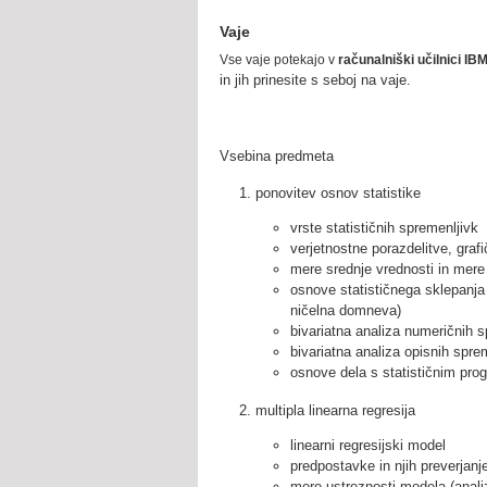
Vaje
Vse vaje potekajo v
računalniški učilnici IB
in jih prinesite s seboj na vaje.
Vsebina predmeta
ponovitev osnov statistike
vrste statističnih spremenljivk
verjetnostne porazdelitve, graf
mere srednje vrednosti in mere
osnove statističnega sklepanja
ničelna domneva)
bivariatna analiza numeričnih sp
bivariatna analiza opisnih sprem
osnove dela s statističnim p
multipla linearna regresija
linearni regresijski model
predpostavke in njih preverjan
mere ustreznosti modela (analiz