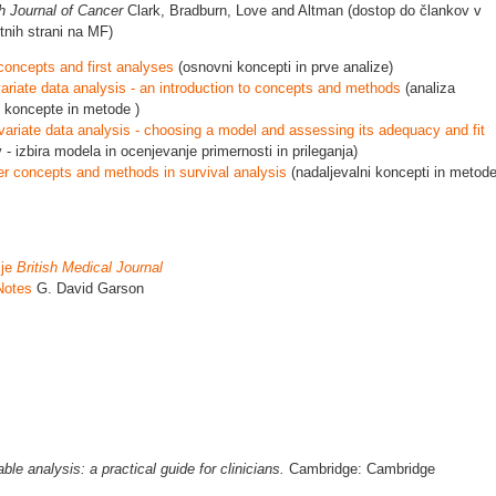
h Journal of Cancer
Clark, Bradburn, Love and Altman (dostop do člankov v
tnih strani na MF)
 concepts and first analyses
(osnovni koncepti in prve analize)
ivariate data analysis - an introduction to concepts and methods
(analiza
v koncepte in metode )
tivariate data analysis - choosing a model and assessing its adequacy and fit
 - izbira modela in ocenjevanje primernosti in prileganja)
her concepts and methods in survival analysis
(nadaljevalni koncepti in metod
ije
British Medical Journal
Notes
G. David Garson
able analysis: a practical guide for clinicians.
Cambridge: Cambridge