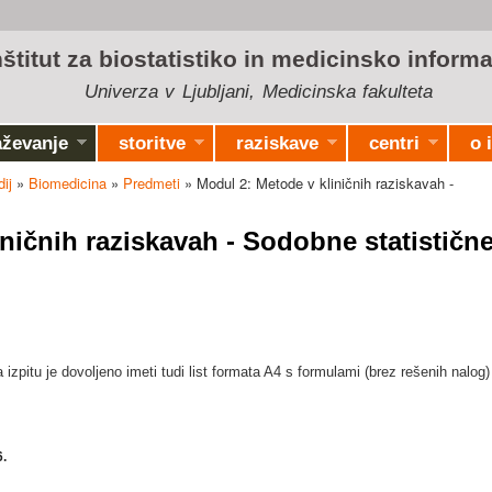
Skip to
main
nštitut za biostatistiko in medicinsko informa
content
Univerza v Ljubljani, Medicinska fakulteta
aževanje
storitve
raziskave
centri
o 
ij
»
Biomedicina
»
Predmeti
» Modul 2: Metode v kliničnih raziskavah -
ničnih raziskavah - Sodobne statističn
a izpitu je dovoljeno imeti tudi list formata A4 s formulami (brez rešenih nalog
6
.