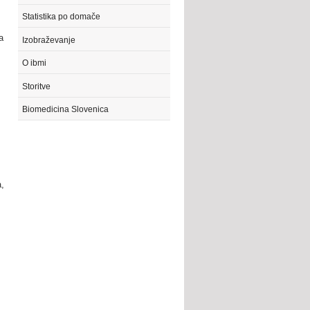
Statistika po domače
a
Izobraževanje
O ibmi
Storitve
Biomedicina Slovenica
a,