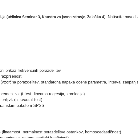
.
Natisnite navodil
MI-ja (učilnica Seminar 3, Katedra za javno zdravje, Zaloška 4
)
ični prikaz frekvenčnih porazdelitev
 razpršenosti
 (vzorčna porazdelitev, standardna napaka ocene parametra, interval zaupanj
remenljivk (t-test, linearna regresija, korelacija)
enljivk (hi-kvadrat test)
rogramskim paketom SPSS
je (linearnost, normalnost porazdelitve ostankov, homoscedastičnost)
a variance, determinacijski koeficient)