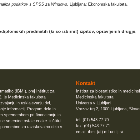
naliza podatkov s SPSS za Windows.
Ljubljana: Ekonomska fakulteta.
iplomskih predmetih (ki so izbirni!) izpitov, opravljenih drugje,
Kontakt
rmatiko (IBMI), prej Inštitut za
Inštitut za biostatistiko in medicin
), je Medicinska fakulteta
Medicinska fakulteta
izvajanju in usklajevanju del,
Univerza v Ljubljani
nje informacij. Program dela in
Vrazov trg 2, 1000 Ljubljana, Slove
sem spremembam pri financiranju in
tel: (01) 543-77-70
e smernice ostale enake: inštitut
fax: (01) 543-77-71
 pomembne za raziskovalno delo v
email: ibmi (at) mf.uni-lj.si